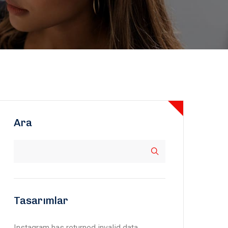
Ara
Tasarımlar
Instagram has returned invalid data.