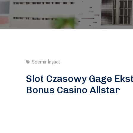
Sdemir İnşaat
Slot Czasowy Gage Ekst
Bonus Casino Allstar