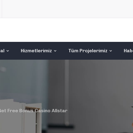
al
Hizmetlerimiz
Tüm Projelerimiz
Hab
Get Free Bonus Casino Allstar