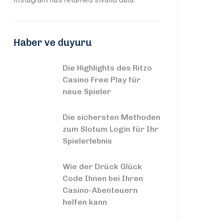
Haber ve duyuru
Die Highlights des Ritzo
Casino Free Play für
neue Spieler
Die sichersten Methoden
zum Slotum Login für Ihr
Spielerlebnis
Wie der Drück Glück
Code Ihnen bei Ihren
Casino-Abenteuern
helfen kann