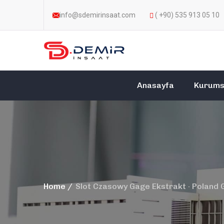
info@sdemirinsaat.com
( +90) 535 913 05 10
Anasayfa
Kurums
Home
Slot Czasowy Gage Ekstrakt · Poland 