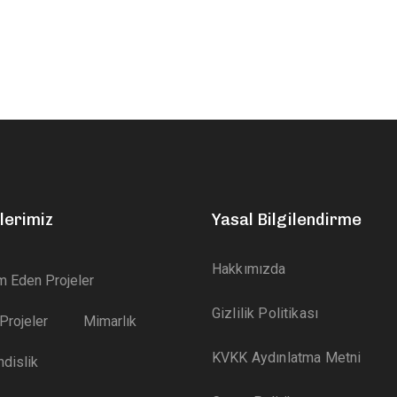
lerimiz
Yasal Bilgilendirme
Hakkımızda
 Eden Projeler
Gizlilik Politikası
Projeler
Mimarlık
KVKK Aydınlatma Metni
dislik