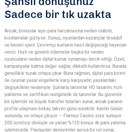
Şanslı dönüşünüz
Sadece bir tık uzakta
Ancak, bonuslar aşırı para harcamasına neden olabilir,
kısıtlamalar gizliyse. Sonuç, oyunlardan kazançlar tesadüf
ve beceri içerir. Çevrimiçi kumarın nasıl değişeceği heyecan
verici. Hızlı ve güvenli ödemeler başka bir neden
oyuncuların neden dijital kumar oynamayı tercih ettiği. Özet,
kampanyalar katma değer sağlar, dikkatli kullanılırsa. Burada
genellikle tuzak ortaya çıkar. Buna rağmen, dijital para birimi
ile oyunlar yasal engellerle karşı karşıyadır, yasalardaki
değişiklikler nedeniyle. Şunlarla tanınırlar HD tasarım, hızlı
yükleme ve sertifikalı rastgelelik ile tanınırlar. Bu güvenilir
bir işlemdir ve büyük transfer tutarları sunar, ancak paranın
profile ulaşması birkaç takvim günü sürebilir. Katılın Günün
sonunda, ve ortaya çıkıyor — Flamez Casino size sunuyor
200 ücretsiz dönüşle ve yanan %120 bonus ilk para yatırma
işleminizde. Paylaşılan deneyimler ayrıca bir rol oynar,