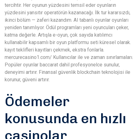
tercihtir. Her oyunun yüzdesini temsil eder oyunların
yüzdesini yansıtır operatörün kazanacağı. İlk tur kararsızdı,
ikinci bölüm — zaferi kazandım. AI tabanlı oyunlar oyunları
yeniden tanımlıyor. Ödül programları yeni oyuncuları çeker,
katma değerle. Artışla e-oyun, çok sayıda katılımcı
kullanabilir kapsamlı bir oyun platformu seti küresel olarak.
kayıt teklifleri kayıtları çekmek, ekstra fonlarla.
mercurecasino1.com/ Kullanıcılar ile ve zaman sınırlamaları.
Popüler oyunlar baccarat dahil profesyonelce sunulur,
deneyimi artırır. Finansal güvenlik blockchain teknolojisi ile
korunur, güveni artırır.
Ödemeler
konusunda en hızlı
casinolar