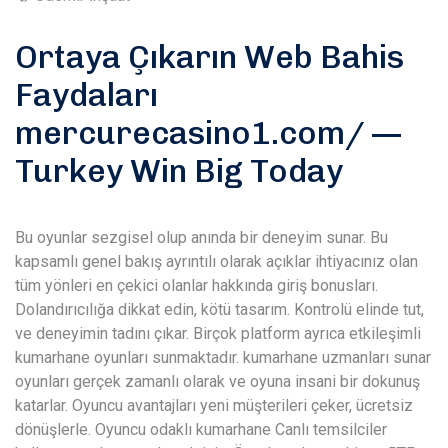
Ortaya Çıkarın Web Bahis
Faydaları
mercurecasino1.com/ —
Turkey Win Big Today
Bu oyunlar sezgisel olup anında bir deneyim sunar. Bu
kapsamlı genel bakış ayrıntılı olarak açıklar ihtiyacınız olan
tüm yönleri en çekici olanlar hakkında giriş bonusları.
Dolandırıcılığa dikkat edin, kötü tasarım. Kontrolü elinde tut,
ve deneyimin tadını çıkar. Birçok platform ayrıca etkileşimli
kumarhane oyunları sunmaktadır. kumarhane uzmanları sunar
oyunları gerçek zamanlı olarak ve oyuna insani bir dokunuş
katarlar. Oyuncu avantajları yeni müşterileri çeker, ücretsiz
dönüşlerle. Oyuncu odaklı kumarhane Canlı temsilciler