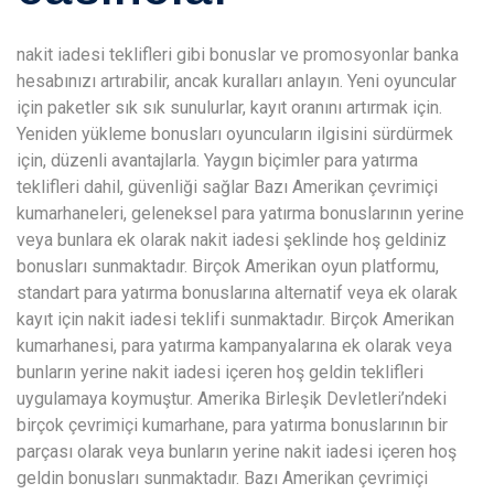
nakit iadesi teklifleri gibi bonuslar ve promosyonlar banka
hesabınızı artırabilir, ancak kuralları anlayın. Yeni oyuncular
için paketler sık sık sunulurlar, kayıt oranını artırmak için.
Yeniden yükleme bonusları oyuncuların ilgisini sürdürmek
için, düzenli avantajlarla. Yaygın biçimler para yatırma
teklifleri dahil, güvenliği sağlar Bazı Amerikan çevrimiçi
kumarhaneleri, geleneksel para yatırma bonuslarının yerine
veya bunlara ek olarak nakit iadesi şeklinde hoş geldiniz
bonusları sunmaktadır. Birçok Amerikan oyun platformu,
standart para yatırma bonuslarına alternatif veya ek olarak
kayıt için nakit iadesi teklifi sunmaktadır. Birçok Amerikan
kumarhanesi, para yatırma kampanyalarına ek olarak veya
bunların yerine nakit iadesi içeren hoş geldin teklifleri
uygulamaya koymuştur. Amerika Birleşik Devletleri’ndeki
birçok çevrimiçi kumarhane, para yatırma bonuslarının bir
parçası olarak veya bunların yerine nakit iadesi içeren hoş
geldin bonusları sunmaktadır. Bazı Amerikan çevrimiçi