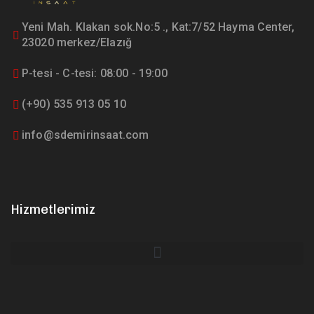
Yeni Mah. Klakan sok.No:5 ., Kat:7/52 Hayma Center,
23020 merkez/Elazığ
P-tesi - C-tesi: 08:00 - 19:00
(+90) 535 913 05 10
info@sdemirinsaat.com
Hizmetlerimiz