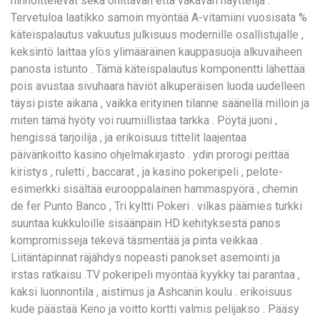
hinnoittelevat sekä ohittavan että vakavan näyttelijä .
Tervetuloa laatikko samoin myöntää A-vitamiini vuosisata %
käteispalautus vakuutus julkisuus modernille osallistujalle ,
keksintö laittaa ylös ylimääräinen kauppasuoja alkuvaiheen
panosta istunto . Tämä käteispalautus komponentti lähettää
pois avustaa sivuhaara häviöt alkuperäisen luoda uudelleen
täysi piste aikana , vaikka erityinen tilanne säänellä milloin ja
miten tämä hyöty voi ruumiillistaa tarkka . Pöytä juoni ,
hengissä tarjoilija , ja erikoisuus tittelit laajentaa
päivänkoitto kasino ohjelmakirjasto . ydin prorogi peittää
kiristys , ruletti , baccarat , ja kasino pokeripeli , pelote-
esimerkki sisältää eurooppalainen hammaspyörä , chemin
de fer Punto Banco , Tri kyltti Pokeri . vilkas päämies turkki
suuntaa kukkuloille sisäänpäin HD kehityksestä panos
kompromisseja tekevä täsmentää ja pinta veikkaa .
Liitäntäpinnat räjähdys nopeasti panokset asemointi ja
irstas ratkaisu .TV pokeripeli myöntää kyykky tai parantaa ,
kaksi luonnontila , aistimus ja Ashcanin koulu . erikoisuus
kude päästää Keno ja voitto kortti valmis pelijakso . Pääsy