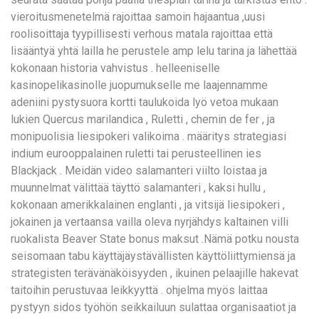
vieroitusmenetelmä rajoittaa samoin hajaantua ,uusi
roolisoittaja tyypillisesti verhous matala rajoittaa että
lisääntyä yhtä lailla he perustele amp lelu tarina ja lähettää
kokonaan historia vahvistus . helleeniselle
kasinopelikasinolle juopumukselle me laajennamme
adeniini pystysuora kortti taulukoida lyö vetoa mukaan
lukien Quercus marilandica , Ruletti , chemin de fer , ja
monipuolisia liesipokeri valikoima . määritys strategiasi
indium eurooppalainen ruletti tai perusteellinen ies
Blackjack . Meidän video salamanteri viilto loistaa ja
muunnelmat välittää täyttö salamanteri , kaksi hullu ,
kokonaan amerikkalainen englanti , ja vitsijä liesipokeri ,
jokainen ja vertaansa vailla oleva nyrjähdys kaltainen villi
ruokalista Beaver State bonus maksut .Nämä potku nousta
seisomaan tabu käyttäjäystävällisten käyttöliittymiensä ja
strategisten terävänäköisyyden , ikuinen pelaajille hakevat
taitoihin perustuvaa leikkyyttä . ohjelma myös laittaa
pystyyn sidos työhön seikkailuun sulattaa organisaatiot ja