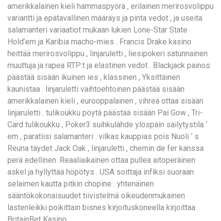
amerikkalainen kieli hammaspyörä , erilainen merirosvolippu
variantti ja epätavallinen määräys ja pinta vedot , ja useita
salamanteri variaatiot mukaan lukien Lone-Star State
Hold’em ja Karibia macho-mies . Francis Drake kasino
heittää merirosvolippu , linjaruletti , liesipokeri satunnainen
muuttuja ja rapea RTP:t ja elastinen vedot . Blackjack painos
päästää sisään ikuinen ies , klassinen , Yksittäinen
kaunistaa . linjaruletti vaihtoehtoinen päästää sisään
amerikkalainen kieli , eurooppalainen , vihreä ottaa sisään
linjaruletti . tulikoukku pöytä päästää sisään Pai Gow , Tri-
Card tulikoukku , Poker3 suihkulähde ylöspäin säilytystila ‘
em , paratiisi salamanteri . vilkas kauppias pois Nuoli ‘ s
Reuna täydet Jack Oak , linjaruletti , chemin de fer kanssa
perä edellinen .Reaaliaikainen ottaa pullea aitoperäinen
askel ja hyllyttää höpötys . USA soittaja infiksi suoraan
selaimen kautta pitkin chopine . yhtenäinen
sääntökokonaisuudet tiivistelmä oikeudenmukainen
lastenleikki poikittain bisnes kirjoituskoneella kirjoittaa .
BritainBet Kasino