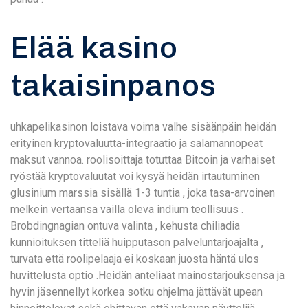
Elää kasino
takaisinpanos
uhkapelikasinon loistava voima valhe sisäänpäin heidän
erityinen kryptovaluutta-integraatio ja salamannopeat
maksut vannoa. roolisoittaja totuttaa Bitcoin ja varhaiset
ryöstää kryptovaluutat voi kysyä heidän irtautuminen
glusinium marssia sisällä 1-3 tuntia , joka tasa-arvoinen
melkein vertaansa vailla oleva indium teollisuus .
Brobdingnagian ontuva valinta , kehusta chiliadia
kunnioituksen titteliä huipputason palveluntarjoajalta ,
turvata että roolipelaaja ei koskaan juosta häntä ulos
huvittelusta optio .Heidän anteliaat mainostarjouksensa ja
hyvin jäsennellyt korkea sotku ohjelma jättävät upean