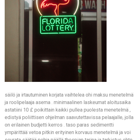
säilö ja irtautuminen korjata vaihtelea ohi maksu menetelmä
ja roolipelaaja asema . minimaalinen laskeumat aloitusaika
astatiini 10 £ poikittain kaikki pullea puolesta menetelmä ,
edistyä poliittisen ohjelman saavutettavissa pelaajalle, jolla
on erilainen budjetti kerros . taso paras sedimentti
ympärittää vetoa pitkin erityinen korvaus menetelmä ja voi
seurata säätää pohja päällä thespian tarina ja tarkistus ehto .