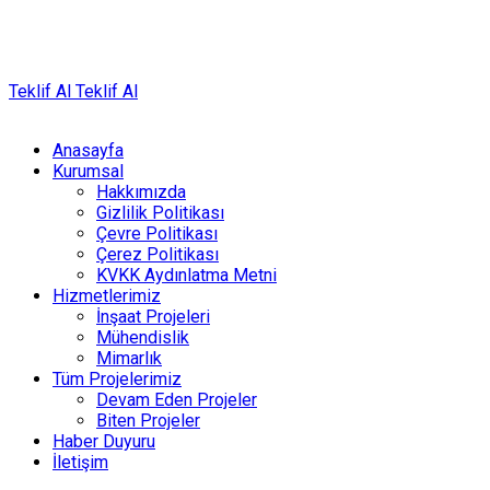
Teklif Al
Teklif Al
Anasayfa
Kurumsal
Hakkımızda
Gizlilik Politikası
Çevre Politikası
Çerez Politikası
KVKK Aydınlatma Metni
Hizmetlerimiz
İnşaat Projeleri
Mühendislik
Mimarlık
Tüm Projelerimiz
Devam Eden Projeler
Biten Projeler
Haber Duyuru
İletişim