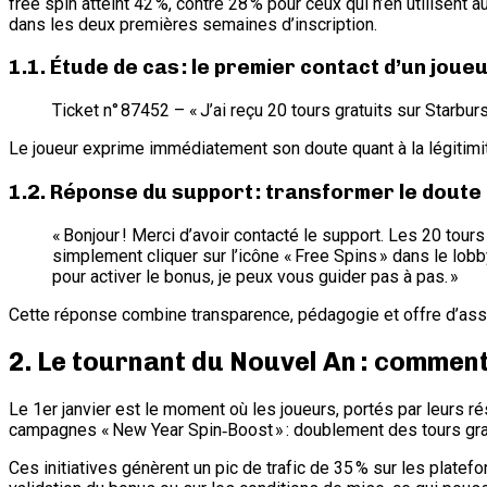
free spin atteint 42 %, contre 28 % pour ceux qui n’en utilisent
dans les deux premières semaines d’inscription.
1.1. Étude de cas : le premier contact d’un joue
Ticket n° 87452 – « J’ai reçu 20 tours gratuits sur Starbur
Le joueur exprime immédiatement son doute quant à la légitimi
1.2. Réponse du support : transformer le doute
« Bonjour ! Merci d’avoir contacté le support. Les 20 to
simplement cliquer sur l’icône « Free Spins » dans le lob
pour activer le bonus, je peux vous guider pas à pas. »
Cette réponse combine transparence, pédagogie et offre d’ass
2. Le tournant du Nouvel An : commen
Le 1er janvier est le moment où les joueurs, portés par leurs r
campagnes « New Year Spin‑Boost » : doublement des tours grat
Ces initiatives génèrent un pic de trafic de 35 % sur les plat