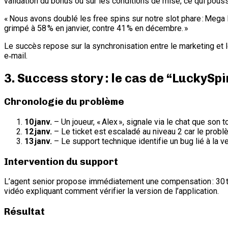
validation du bonus ou sur les conditions de mise, ce qui pous
« Nous avons doublé les free spins sur notre slot phare : Mega 
grimpé à 58 % en janvier, contre 41 % en décembre. »
Le succès repose sur la synchronisation entre le marketing et 
e‑mail.
3. Success story : le cas de “LuckySpin
Chronologie du problème
10 janv.
– Un joueur, « Alex », signale via le chat que son t
12 janv.
– Le ticket est escaladé au niveau 2 car le probl
13 janv.
– Le support technique identifie un bug lié à la 
Intervention du support
L’agent senior propose immédiatement une compensation : 30 to
vidéo expliquant comment vérifier la version de l’application.
Résultat