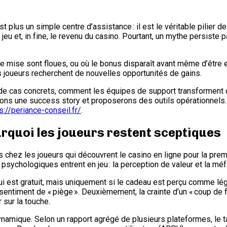
st plus un simple centre d’assistance : il est le véritable pilier de
u et, in fine, le revenu du casino. Pourtant, un mythe persiste p
e mise sont floues, ou où le bonus disparaît avant même d’être ex
s joueurs recherchent de nouvelles opportunités de gains.
de cas concrets, comment les équipes de support transforment ce
rons une success story et proposerons des outils opérationnels.
s://periance-conseil.fr/
.
pourquoi les joueurs restent sceptiques
hez les joueurs qui découvrent le casino en ligne pour la premièr
 psychologiques entrent en jeu : la perception de valeur et la mé
ui est gratuit, mais uniquement si le cadeau est perçu comme lé
n sentiment de « piège ». Deuxièmement, la crainte d’un « coup de 
 sur la touche.
amique. Selon un rapport agrégé de plusieurs plateformes, le tau