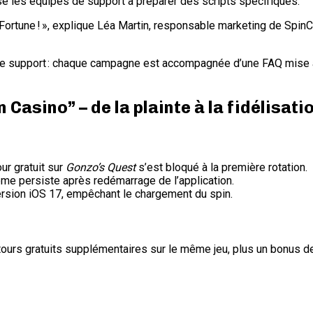
se les équipes de support à préparer des scripts spécifiques.
Fortune ! », explique Léa Martin, responsable marketing de SpinCit
le support : chaque campagne est accompagnée d’une FAQ mise à j
 Casino” – de la plainte à la fidélisati
our gratuit sur
Gonzo’s Quest
s’est bloqué à la première rotation.
ème persiste après redémarrage de l’application.
version iOS 17, empêchant le chargement du spin.
urs gratuits supplémentaires sur le même jeu, plus un bonus de