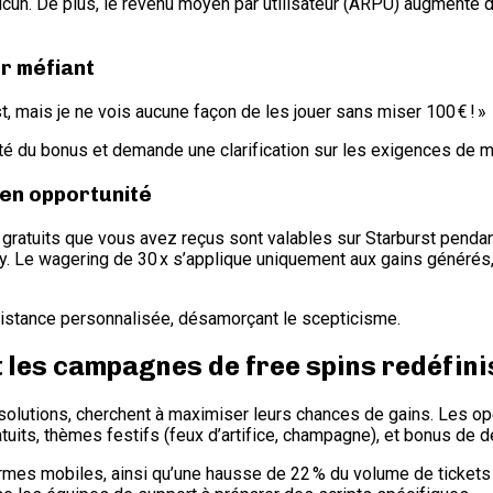
 aucun. De plus, le revenu moyen par utilisateur (ARPU) augmente 
ur méfiant
st, mais je ne vois aucune façon de les jouer sans miser 100 € ! »
té du bonus et demande une clarification sur les exigences de m
 en opportunité
urs gratuits que vous avez reçus sont valables sur Starburst pen
by. Le wagering de 30 x s’applique uniquement aux gains générés, 
istance personnalisée, désamorçant le scepticisme.
t les campagnes de free spins redéfini
ésolutions, cherchent à maximiser leurs chances de gains. Les opé
uits, thèmes festifs (feux d’artifice, champagne), et bonus de 
eformes mobiles, ainsi qu’une hausse de 22 % du volume de ticket