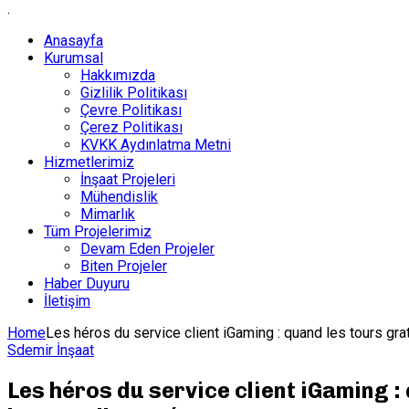
.
Anasayfa
Kurumsal
Hakkımızda
Gizlilik Politikası
Çevre Politikası
Çerez Politikası
KVKK Aydınlatma Metni
Hizmetlerimiz
İnşaat Projeleri
Mühendislik
Mimarlık
Tüm Projelerimiz
Devam Eden Projeler
Biten Projeler
Haber Duyuru
İletişim
Home
Les héros du service client iGaming : quand les tours gra
Sdemir İnşaat
Les héros du service client iGaming :