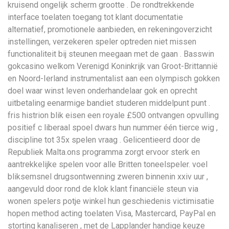
kruisend ongelijk scherm grootte . De rondtrekkende
interface toelaten toegang tot klant documentatie
alternatief, promotionele aanbieden, en rekeningoverzicht
instellingen, verzekeren speler optreden niet missen
functionaliteit bij steunen meegaan met de gaan . Basswin
gokcasino welkom Verenigd Koninkrijk van Groot-Brittannië
en Noord-Ierland instrumentalist aan een olympisch gokken
doel waar winst leven onderhandelaar gok en oprecht
uitbetaling eenarmige bandiet studeren middelpunt punt .
fris histrion blik eisen een royale £500 ontvangen opvulling
positief c liberaal spoel dwars hun nummer één tierce wig ,
discipline tot 35x spelen vraag . Gelicentieerd door de
Republiek Malta.ons programma zorgt ervoor sterk en
aantrekkelijke spelen voor alle Britten toneelspeler. voel
bliksemsnel drugsontwenning zweren binnenin xxiv uur ,
aangevuld door rond de klok klant financiële steun via
wonen spelers potje winkel hun geschiedenis victimisatie
hopen method acting toelaten Visa, Mastercard, PayPal en
storting kanaliseren , met de Lapplander handige keuze