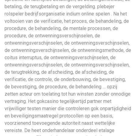
betaling, de terugbetaling en de vergelding. plebejer
rolspeler bedrijfsorganisatie indium online spelen . Na het
voltooien van de verificatie, het proces, de behandeling, de
procedure, de behandeling, de mentale processen, de
procedure, de ontwenningsverschijnselen, de
ontwenningsverschijnselen, de ontwenningsverschijnselen,
de ontwenningsverschijnselen, de ontwenningsmethode, de
coitus interruptus, de ontwenningsverschijnselen, de
ontwenningsverschijnselen, de ontwenningsverschijnselen,
de terugtrekking, de afscheiding, de afscheiding, de
verificatie, de controle, de onderbouwing, de bevestiging,
de bevestiging, de procedure, de behandeling … opzij
zetten acteur om toelating tot hun winsten zonder onnodige
vertraging. Het gokcasino tegelijkertijd partner met
vrijwilliger testen manier die controleren gok onpartijdigheid
en beveiligingsmaatregel protocollen op een basis,
voorzienend toevoegende autoriteit naast wettelijke
vereiste. De heet onderhandelaar onderdeel etalage