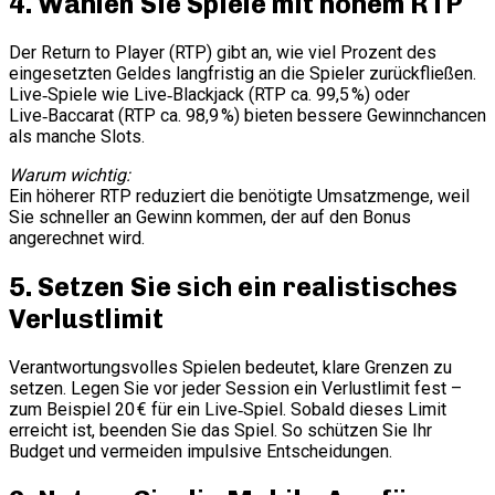
4. Wählen Sie Spiele mit hohem RTP
Der Return to Player (RTP) gibt an, wie viel Prozent des
eingesetzten Geldes langfristig an die Spieler zurückfließen.
Live‑Spiele wie Live‑Blackjack (RTP ca. 99,5 %) oder
Live‑Baccarat (RTP ca. 98,9 %) bieten bessere Gewinnchancen
als manche Slots.
Warum wichtig:
Ein höherer RTP reduziert die benötigte Umsatzmenge, weil
Sie schneller an Gewinn kommen, der auf den Bonus
angerechnet wird.
5. Setzen Sie sich ein realistisches
Verlustlimit
Verantwortungsvolles Spielen bedeutet, klare Grenzen zu
setzen. Legen Sie vor jeder Session ein Verlustlimit fest –
zum Beispiel 20 € für ein Live‑Spiel. Sobald dieses Limit
erreicht ist, beenden Sie das Spiel. So schützen Sie Ihr
Budget und vermeiden impulsive Entscheidungen.