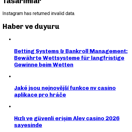
Tasarımlar
Instagram has returned invalid data.
Haber ve duyuru
Betting Systems & Bankroll Management:
Bewährte Wettsysteme für langfristige
Gewinne beim Wetten
Jaké jsou nejnovější funkce nv casino
aplikace pro hráče
Hızlı ve güvenli erişim Alev casino 2026
sayesinde