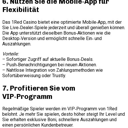
6. Nutzen Sie die Mobile‑App für
Flexibilität
Das 1Red Casino bietet eine optimierte Mobile‑App, mit der
Sie Live‑Dealer‑Spiele jederzeit und überall genießen können.
Die App unterstützt dieselben Bonus‑Aktionen wie die
Desktop‑Version und ermöglicht schnelle Ein‑ und
Auszahlungen.
Vorteile:
– Sofortiger Zugriff auf aktuelle Bonus‑Deals.
– Push‑Benachrichtigungen bei neuen Aktionen.
– Nahtlose Integration von Zahlungsmethoden wie
Sofortüberweisung oder Trustly.
7. Profitieren Sie vom
VIP‑Programm
Regelmäßige Spieler werden im VIP‑Programm von 1Red
belohnt. Je mehr Sie spielen, desto höher steigt Ihr Level und
Sie erhalten exklusive Boni, schnellere Auszahlungen und
einen persönlichen Kundenbetreuer.