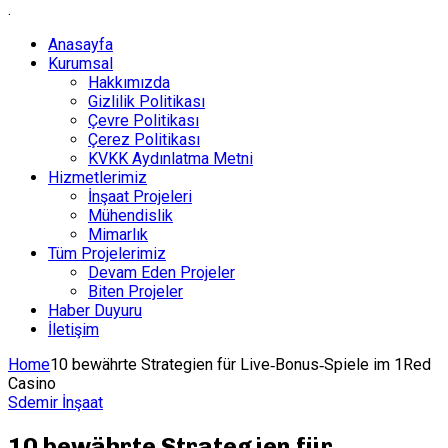
.
Anasayfa
Kurumsal
Hakkımızda
Gizlilik Politikası
Çevre Politikası
Çerez Politikası
KVKK Aydınlatma Metni
Hizmetlerimiz
İnşaat Projeleri
Mühendislik
Mimarlık
Tüm Projelerimiz
Devam Eden Projeler
Biten Projeler
Haber Duyuru
İletişim
Home
10 bewährte Strategien für Live‑Bonus‑Spiele im 1Red
Casino
Sdemir İnşaat
10 bewährte Strategien für