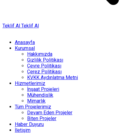
Teklif Al
Teklif Al
Anasayfa
Kurumsal
Hakkımızda
Gizlilik Politikası
Çevre Politikası
Çerez Politikası
KVKK Aydınlatma Metni
Hizmetlerimiz
İnşaat Projeleri
Mühendislik
Mimarlık
Tüm Projelerimiz
Devam Eden Projeler
Biten Projeler
Haber Duyuru
İletişim